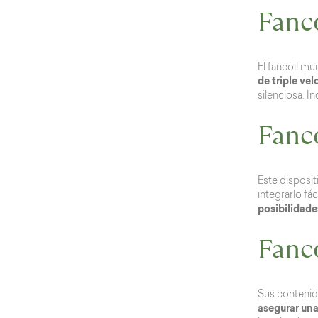
Fanc
El fancoil mu
de triple ve
silenciosa. I
Fanco
Este disposit
integrarlo fá
posibilidade
Fanco
Sus contenida
asegurar una