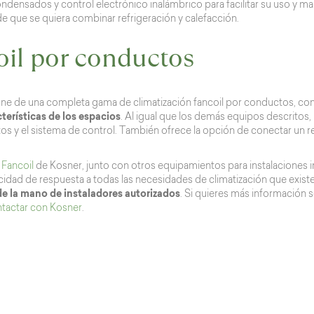
densados y control electrónico inalámbrico para facilitar su uso y m
de que se quiera combinar refrigeración y calefacción.
oil por conductos
ne de una completa gama de climatización fancoil por conductos, co
cterísticas de los espacios
. Al igual que los demás equipos descritos, b
os y el sistema de control. También ofrece la opción de conectar un re
s
Fancoil
de Kosner, junto con otros equipamientos para instalaciones i
idad de respuesta a todas las necesidades de climatización que existen 
de la mano de instaladores autorizados
. Si quieres más información 
tactar con Kosner
.