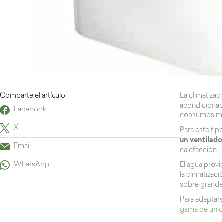
Comparte el artículo
La climatizac
acondicionado
Facebook
consumos mu
X
Para este tip
un ventilador
Email
calefacción.
WhatsApp
El agua provi
la climatizac
sobre grande
Para adaptars
gama de unid