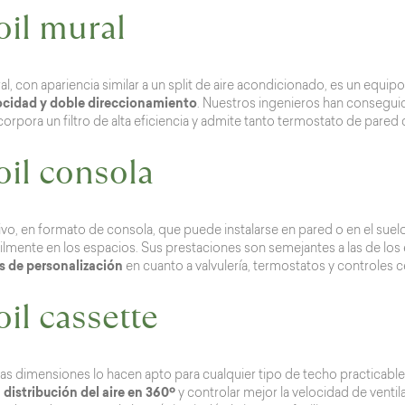
oil mural
ral, con apariencia similar a un split de aire acondicionado, es un equi
locidad y doble direccionamiento
. Nuestros ingenieros han consegu
ncorpora un filtro de alta eficiencia y admite tanto termostato de pare
il consola
ivo, en formato de consola, que puede instalarse en pared o en el su
cilmente en los espacios. Sus prestaciones son semejantes a las de l
s de personalización
en cuanto a valvulería, termostatos y controles c
il cassette
s dimensiones lo hacen apto para cualquier tipo de techo practicable
 distribución del aire en 360º
y controlar mejor la velocidad de ventila