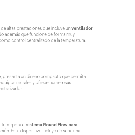
po de altas prestaciones que incluye un
ventilador
ido además que funcione de forma muy
d como control centralizado de la temperatura.
elo, presenta un diseño compacto que permite
os equipos murales y ofrece numerosas
entralizados.
. Incorpora el
sistema Round Flow para
ción. Este dispositivo incluye de serie una