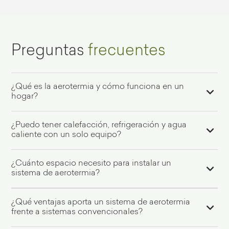
Preguntas
frecuentes
¿Qué es la aerotermia y cómo funciona en un
hogar?
La aerotermia es una tecnología que utiliza una
¿Puedo tener calefacción, refrigeración y agua
bomba de calor aire-agua para captar la energía
caliente con un solo equipo?
térmica del aire exterior y transformarla en
calefacción, refrigeración y agua caliente sanitaria,
Sí. Con un sistema de aerotermia obtienes calor en
¿Cuánto espacio necesito para instalar un
con un muy bajo consumo eléctrico y alta eficiencia.
invierno, frío en verano y agua caliente sanitaria (ACS)
sistema de aerotermia?
con una sola instalación, lo que simplifica el equipo y
reduce costes de mantenimiento a largo plazo.
Los equipos Kosner son compactos y fáciles de
¿Qué ventajas aporta un sistema de aerotermia
instalar. Según el modelo, el espacio requerido es
frente a sistemas convencionales?
similar al de una unidad de aire acondicionado