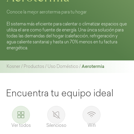
Conoce la mejor aerotermia para tu hogar
El sistema más eficiente para calentar o climatizar espacios que
utiliza el aire como fuente de energía. Una única solución para
todas las demandas del hogar (calefacción, refrigeración y
agua caliente sanitaria) y hasta un 70% menos en tu factura
energética.
Aerotermia
Kosner
/
Productos
/
Uso Doméstico
/
Encuentra tu equipo ideal
Ver todos
Silencioso
Wifi