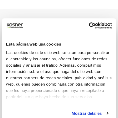
PATROCINIO DEPORTIVO
Orgullosos de apoyar
Esta página web usa cookies
el deporte
Las cookies de este sitio web se usan para personalizar
el contenido y los anuncios, ofrecer funciones de redes
sociales y analizar el tráfico. Además, compartimos
información sobre el uso que haga del sitio web con
nuestros partners de redes sociales, publicidad y análisis
Patrocinadores oficiales del Club
web, quienes pueden combinarla con otra información
Atlético Osasuna
que les haya proporcionado o que hayan recopilado a
partir del uso que haya hecho de sus servicios.
De forma complementaria a nuestra actividad comercial,
prestamos nuestro apoyo a diferentes iniciativas deportivas
con las que compartimos valores, como el trabajo en equipo,
Mostrar detalles
la profesionalidad o la cultura del esfuerzo.