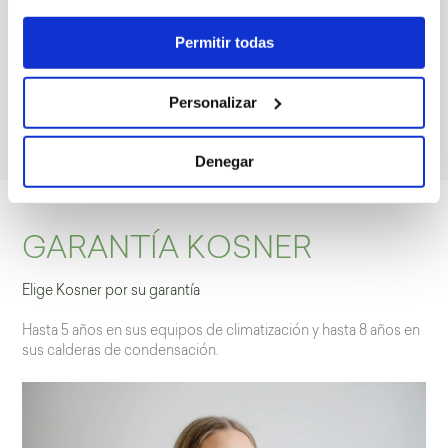
Además de colaborar con proyectos amateurs o de deporte
base, hemos esponsorizado un equipo para la prueba de
Permitir todas
ciclismo Titan Desert y nuestra imagen acompaña
actualmente, entre otros, a equipos de primer nivel de
diferentes disciplinas como el Club Atlético Osasuna y Athletic
Personalizar
de Bilbao femenino en fútbol, el Kosner Baskonia en
baloncesto o el Club de Hielo Huarte en hockey.
Denegar
GARANTÍA KOSNER
Elige Kosner por su garantía
Hasta 5 años en sus equipos de climatización y hasta 8 años en
sus calderas de condensación.