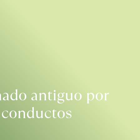
nado antiguo por
s conductos