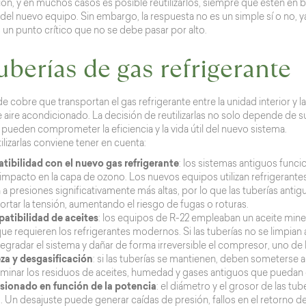
ión, y en muchos casos es posible reutilizarlos, siempre que estén en
 del nuevo equipo. Sin embargo, la respuesta no es un simple sí o no, 
un punto crítico que no se debe pasar por alto.
uberías de gas refrigerante
de cobre que transportan el gas refrigerante entre la unidad interior y 
e aire acondicionado. La decisión de reutilizarlas no solo depende de su
pueden comprometer la eficiencia y la vida útil del nuevo sistema.
ilizarlas conviene tener en cuenta:
ibilidad con el nuevo gas refrigerante
: los sistemas antiguos func
 impacto en la capa de ozono. Los nuevos equipos utilizan refrigerant
a presiones significativamente más altas, por lo que las tuberías anti
rtar la tensión, aumentando el riesgo de fugas o roturas.
atibilidad de aceites
: los equipos de R-22 empleaban un aceite miner
ue requieren los refrigerantes modernos. Si las tuberías no se limpian
degradar el sistema y dañar de forma irreversible el compresor, uno 
za y desgasificación
: si las tuberías se mantienen, deben someterse a
liminar los residuos de aceites, humedad y gases antiguos que puedan
ionado en función de la potencia
: el diámetro y el grosor de las tu
 Un desajuste puede generar caídas de presión, fallos en el retorno de