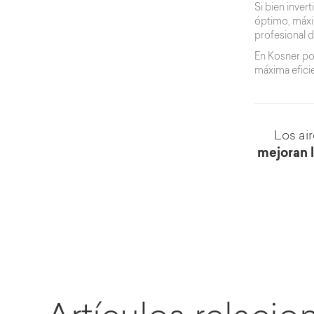
Si bien inver
óptimo, máxim
profesional d
En Kosner pon
máxima eficie
Los ai
mejoran l