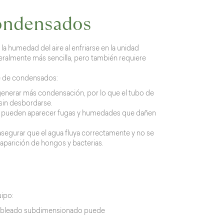
condensados
 humedad del aire al enfriarse en la unidad
neralmente más sencilla, pero también requiere
je de condensados:
generar más condensación, por lo que el tubo de
sin desbordarse.
do, pueden aparecer fugas y humedades que dañen
asegurar que el agua fluya correctamente y no se
parición de hongos y bacterias.
uipo:
n cableado subdimensionado puede