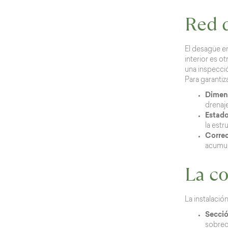
Red 
El desagüe en
interior es o
una inspecci
Para garanti
Dimen
drenaj
Estado
la estr
Correc
acumul
La co
La instalació
Secció
sobrec