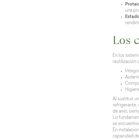
Protec
una pr
Estado
rendim
Los c
En los sistem
reutilización
Integr
Aislam
Compat
Higien
Al sustituir 
refrigerante,
de aire), sie
Lo fundament
se encuentre
En instalacio
capacidad de