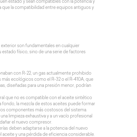
 buen estado y sean compatibles con la potencia y
ya que la compatibilidad entre equipos antiguos y
la exterior son fundamentales en cualquier
 estado físico, sino de una serie de factores
ionaban con R-22, un gas actualmente prohibido
es más ecológicos como el R-32 o el R-410A, que
guas, diseñadas para una presión menor, podrían
al que no es compatible con el aceite sintético
 a fondo, la mezcla de estos aceites puede formar
de los componentes más costosos del sistema.
 una limpieza exhaustiva y a un vacío profesional
 dañar el nuevo compresor.
berías deben adaptarse a la potencia del nuevo
l aceite y una pérdida de eficiencia considerable.