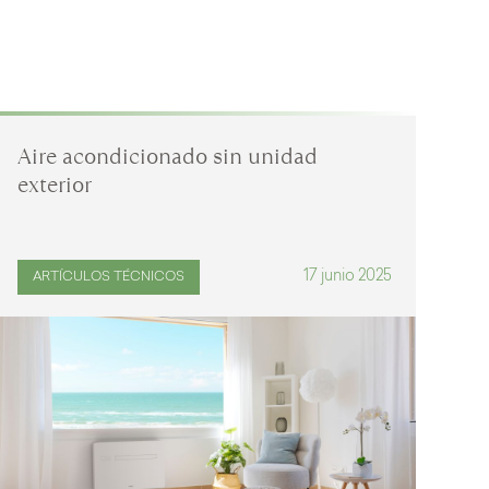
Aire acondicionado sin unidad
Co
exterior
so
17 junio 2025
ARTÍCULOS TÉCNICOS