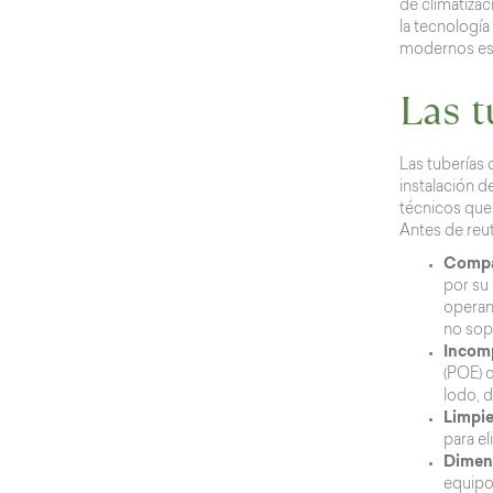
de climatizac
la tecnología
modernos es 
Las t
Las tuberías 
instalación d
técnicos que 
Antes de reut
Compat
por su
operan 
no sopo
Incomp
(POE) q
lodo, 
Limpie
para e
Dimens
equipo.