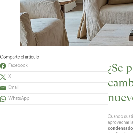
Comparte el artículo
¿Se p
Facebook
X
camb
Email
nuev
WhatsApp
Cuando susti
aprovechar la
condensados 