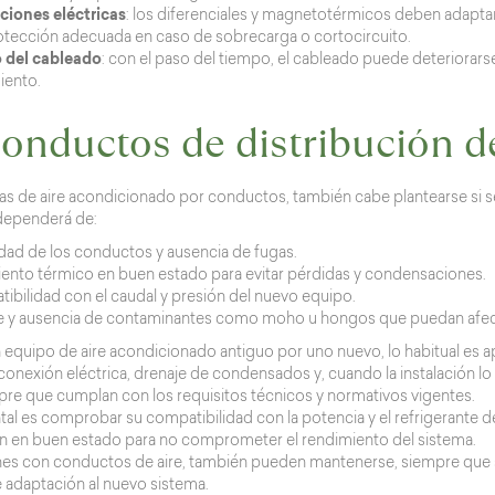
ciones eléctricas
: los diferenciales y magnetotérmicos deben adapta
otección adecuada en caso de sobrecarga o cortocircuito.
 del cableado
: con el paso del tiempo, el cableado puede deteriorar
iento.
onductos de distribución de
as de aire acondicionado por conductos, también cabe plantearse si s
 dependerá de:
idad de los conductos y ausencia de fugas.
iento térmico en buen estado para evitar pérdidas y condensaciones.
ibilidad con el caudal y presión del nuevo equipo.
e y ausencia de contaminantes como moho u hongos que puedan afectar
un equipo de aire acondicionado antiguo por uno nuevo, lo habitual es ap
 conexión eléctrica, drenaje de condensados y, cuando la instalación l
mpre que cumplan con los requisitos técnicos y normativos vigentes.
al es comprobar su compatibilidad con la potencia y el refrigerante 
n en buen estado para no comprometer el rendimiento del sistema.
nes con conductos de aire, también pueden mantenerse, siempre que se
 adaptación al nuevo sistema.