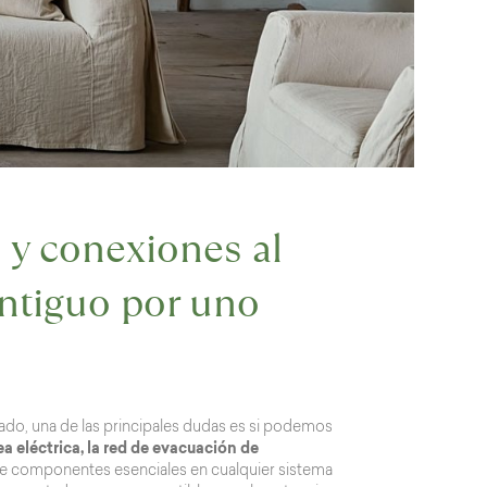
s y conexiones al
ntiguo por uno
ado, una de las principales dudas es si podemos
nea eléctrica, la red de evacuación de
 de componentes esenciales en cualquier sistema