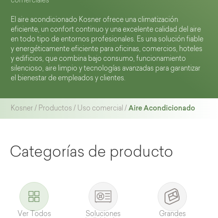
comerciales
El aire acondicionado Kosner ofrece una climatización
eficiente, un confort continuo y una excelente calidad del aire
en todo tipo de entornos profesionales. Es una solución fiable
y energéticamente eficiente para oficinas, comercios, hoteles
y edificios, que combina bajo consumo, funcionamiento
silencioso, aire limpio y tecnologías avanzadas para garantizar
el bienestar de empleados y clientes.
Aire Acondicionado
Kosner
/
Productos
/
Uso comercial
/
Categorías de producto
Ver Todos
Soluciones
Grandes