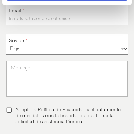
Email
*
*
Soy un
*
p
o
s
t
a
l
*
Acepto la Política de Privacidad y el tratamiento
de mis datos con la finalidad de gestionar la
solicitud de asistencia técnica