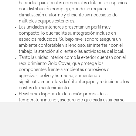
hace ideal para locales comerciales diáfanos o espacios
con distribución compleja, donde se requiere
climatización uniforme y eficiente sin necesidad de
múltiples equipos exteriores.
Las unidades interiores presentan un perfil muy
compacto, lo que facilita su integración incluso en
espacios reducidos. Su bajo nivel sonoro asegura un
ambiente confortable y silencioso, sin interferir con el
trabajo, la atención al cliente o las actividades del local.
Tanto la unidad interior como la exterior cuentan con el
recubrimiento Gold Cover, que protege los
componentes frente a ambientes corrosivos o
agresivos, polvo y humedad, aumentando
significativamente la vida útil del equipo y reduciendo los
costes de mantenimiento.
El sistema dispone de detección precisa de la
temperatura interior, asegurando que cada estancia se
mantenga a la temperatura deseada de forma constante,
proporcionando confort térmico óptimo en todo
momento.
Incluye WiFi de serie, que permite control remoto
mediante app, programación semanal y ajuste de