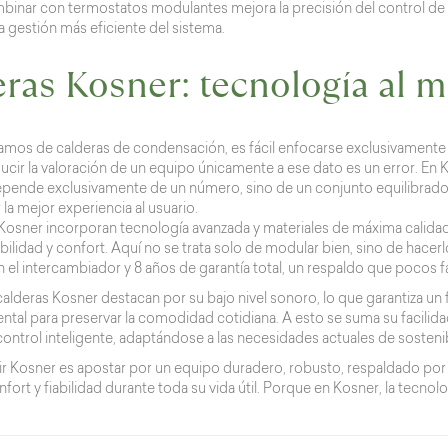
inar con termostatos modulantes mejora la precisión del control de
a gestión más eficiente del sistema.
ras Kosner: tecnología al 
mos de calderas de condensación, es fácil enfocarse exclusivamente 
ucir la valoración de un equipo únicamente a ese dato es un error. E
epende exclusivamente de un número, sino de un conjunto equilibrado 
la mejor experiencia al usuario.
Kosner incorporan tecnología avanzada y materiales de máxima calidad,
ilidad y confort. Aquí no se trata solo de modular bien, sino de hacer
n el intercambiador y 8 años de garantía total, un respaldo que pocos 
alderas Kosner destacan por su bajo nivel sonoro, lo que garantiza un 
tal para preservar la comodidad cotidiana. A esto se suma su facilida
ontrol inteligente, adaptándose a las necesidades actuales de sostenib
ir Kosner es apostar por un equipo duradero, robusto, respaldado por
onfort y fiabilidad durante toda su vida útil. Porque en Kosner, la tecn