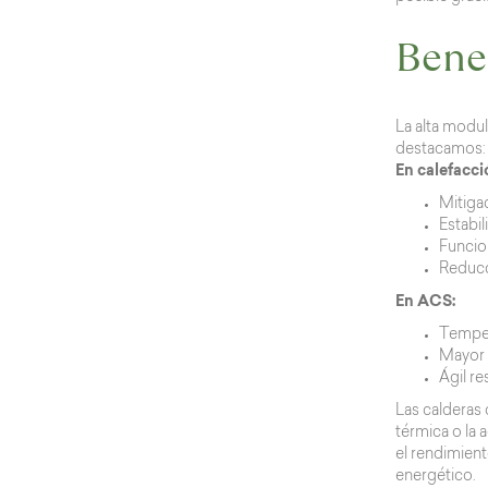
Benef
La alta modul
destacamos:
En calefacci
Mitiga
Estabil
Funcio
Reducc
En ACS:
Temper
Mayor 
Ágil r
Las calderas
térmica o la
el rendimient
energético.