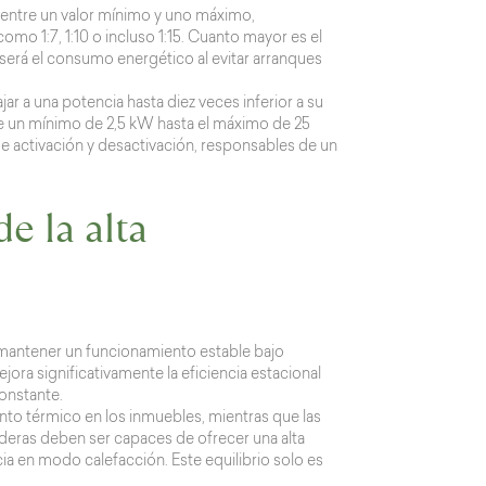
a entre un valor mínimo y uno máximo,
o 1:7, 1:10 o incluso 1:15. Cuanto mayor es el
será el consumo energético al evitar arranques
r a una potencia hasta diez veces inferior a su
de un mínimo de 2,5 kW hasta el máximo de 25
de activación y desactivación, responsables de un
de la alta
mantener un funcionamiento estable bajo
ora significativamente la eficiencia estacional
onstante.
nto térmico en los inmuebles, mientras que las
lderas deben ser capaces de ofrecer una alta
ia en modo calefacción. Este equilibrio solo es