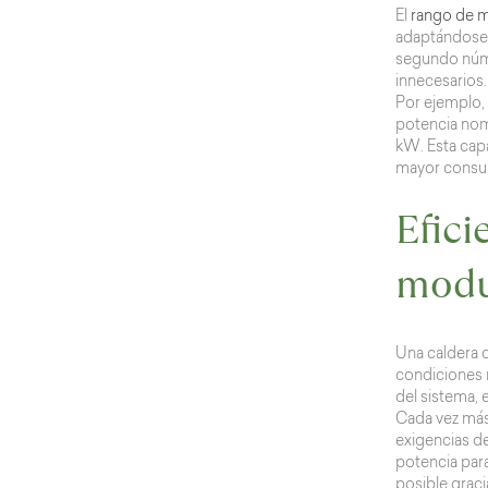
El
rango de 
adaptándose a
segundo númer
innecesarios.
Por ejemplo, 
potencia nom
kW. Esta capa
mayor consu
Efici
modu
Una caldera 
condiciones m
del sistema,
Cada vez más,
exigencias de
potencia para
posible grac