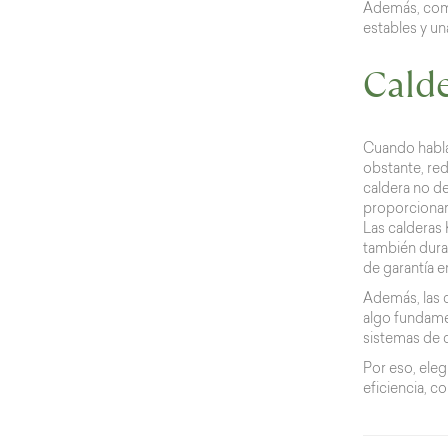
Además, comb
estables y un
Calde
Cuando habla
obstante, red
caldera no d
proporcionar 
Las calderas 
también durab
de garantía e
Además, las c
algo fundamen
sistemas de c
Por eso, eleg
eficiencia, c