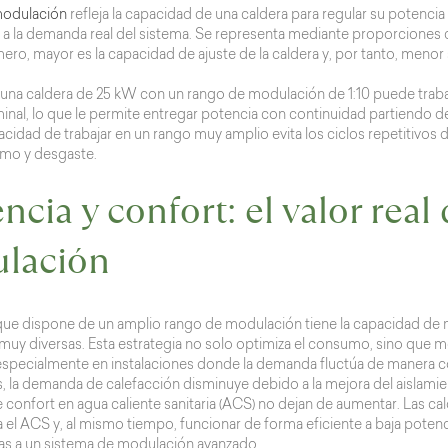
modulación
refleja la capacidad de una caldera para regular su potenci
 la demanda real del sistema. Se representa mediante proporciones com
o, mayor es la capacidad de ajuste de la caldera y, por tanto, menor 
una caldera de 25 kW con un rango de modulación de 1:10 puede trabaja
inal, lo que le permite entregar potencia con continuidad partiendo 
cidad de trabajar en un rango muy amplio evita los ciclos repetitivos 
mo y desgaste.
encia y confort: el valor real 
lación
que dispone de un amplio rango de modulación tiene la capacidad de 
uy diversas. Esta estrategia no solo optimiza el consumo, sino que mej
 especialmente en instalaciones donde la demanda fluctúa de manera c
 la demanda de calefacción disminuye debido a la mejora del aislamie
 confort en agua caliente sanitaria (ACS) no dejan de aumentar. Las ca
 el ACS y, al mismo tiempo, funcionar de forma eficiente a baja potenc
ias a un sistema de modulación avanzado.