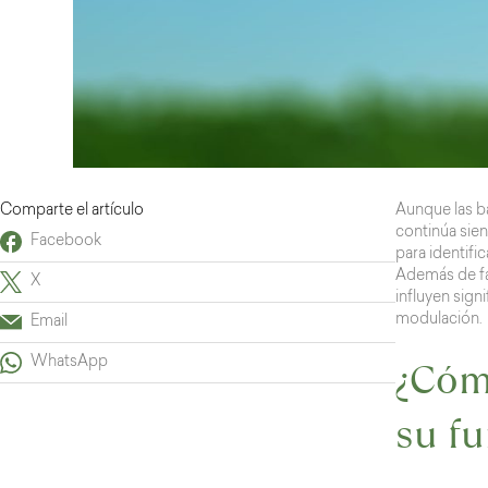
Comparte el artículo
Aunque las ba
continúa sien
Facebook
para identifi
Además de fa
X
influyen sign
modulación.
Email
¿Cómo
WhatsApp
su f