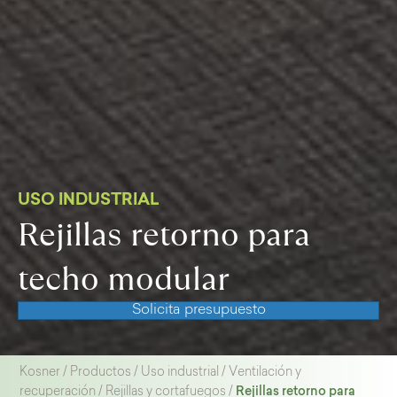
USO INDUSTRIAL
Rejillas retorno para
techo modular
Solicita presupuesto
Kosner
/
Productos
/
Uso industrial
/
Ventilación y
Rejillas retorno para
recuperación
/
Rejillas y cortafuegos
/