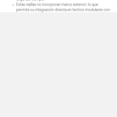
Estas rejillas no incorporan marco exterior, lo que
permite su integración directa en techos modulares con
perfilería vista, dejando un acabado limpio y uniforme.
Fabricadas en aluminio, son rejillas ligeras, resistentes y
con alta durabilidad.
Garantiza resistencia a la corrosión, incluso en ambientes
con humedad o con sistemas de climatización
exigentes.
La instalación de estas rejillas son en falsos techos
modulares, muy frecuente en oficinas, auditorios,
hoteles, comercios y salas de reuniones.
Imágenes del producto