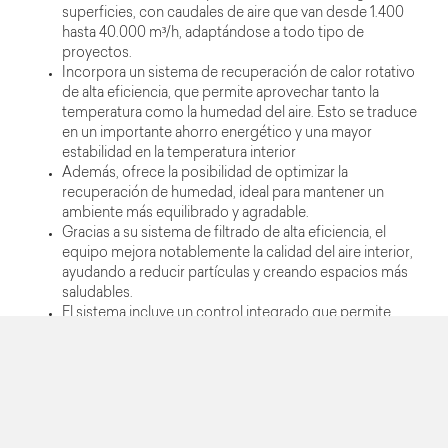
superficies, con caudales de aire que van desde 1.400
hasta 40.000 m³/h, adaptándose a todo tipo de
proyectos.
Incorpora un sistema de recuperación de calor rotativo
de alta eficiencia, que permite aprovechar tanto la
temperatura como la humedad del aire. Esto se traduce
en un importante ahorro energético y una mayor
estabilidad en la temperatura interior
Además, ofrece la posibilidad de optimizar la
recuperación de humedad, ideal para mantener un
ambiente más equilibrado y agradable.
Gracias a su sistema de filtrado de alta eficiencia, el
equipo mejora notablemente la calidad del aire interior,
ayudando a reducir partículas y creando espacios más
saludables.
El sistema incluye un control integrado que permite
ajustar automáticamente la velocidad de los ventiladores
y gestionar el bypass para optimizar el rendimiento.
Además, puede integrarse fácilmente en sistemas de
gestión gracias a su compatibilidad con comunicación
Modbus, facilitando el control centralizado en
instalaciones más complejas.