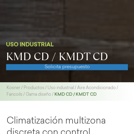
USO INDUSTRIAL
KMD CD / KMDT CD
Solicita presupuesto
Kosner
/
Productos
/
Uso industrial
/
Aire Acondicionado
/
KMD CD / KMDT CD
Fancoils
/
Gama diseño
/
Climatización multizona
discreta con control