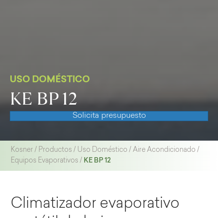
USO DOMÉSTICO
KE BP 12
Solicita presupuesto
Kosner
/
Productos
/
Uso Doméstico
/
Aire Acondicionado
/
KE BP 12
Equipos Evaporativos
/
Climatizador evaporativo