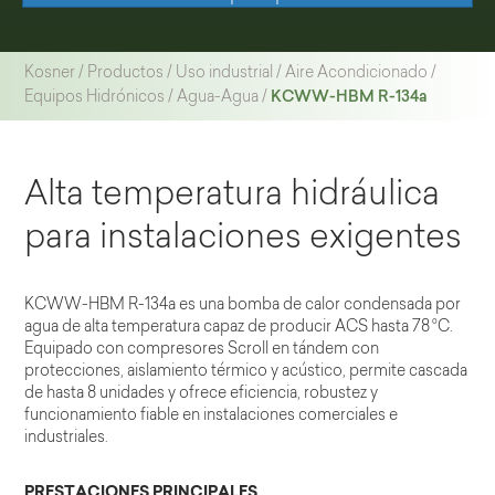
Kosner
/
Productos
/
Uso industrial
/
Aire Acondicionado
/
KCWW-HBM R-134a
Equipos Hidrónicos
/
Agua-Agua
/
Alta temperatura hidráulica
para instalaciones exigentes
KCWW-HBM R-134a es una bomba de calor condensada por
agua de alta temperatura capaz de producir ACS hasta 78 °C.
Equipado con compresores Scroll en tándem con
protecciones, aislamiento térmico y acústico, permite cascada
de hasta 8 unidades y ofrece eficiencia, robustez y
funcionamiento fiable en instalaciones comerciales e
industriales.
PRESTACIONES PRINCIPALES