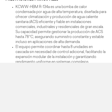
KCWW-HBM R-134a es una bomba de calor
condensada por agua de alta temperatura, diseñada para
ofrecer climatización y producción de agua caliente
sanitaria (ACS) eficiente y fiable en instalaciones
comerciales, industriales y residenciales de gran escala.
Su capacidad permite gestionar la producción de ACS
hasta 78 °C, asegurando suministro constante y estable
incluso en aplicaciones de alta demanda.
El equipo permite coordinar hasta 8 unidades en
cascada sin necesidad de control adicional, facilitando la
expansión modular de la instalación y garantizando
rendimiento uniforme en sistemas complejos.
Incorpora compresores herméticos Scroll, equipados
con dispositivos de protección frente a
sobretemperatura y sobreintensidad, así como
protección contra temperatura excesiva de descarga.
Los compresores están instalados sobre elementos
antivibratorios, con carga de aceite, y aislados térmica y
acústicamente mediante camisa insonorizante, lo que
proporciona operación silenciosa, segura y duradera.
Además, incluyen resistencia eléctrica en el cárter para