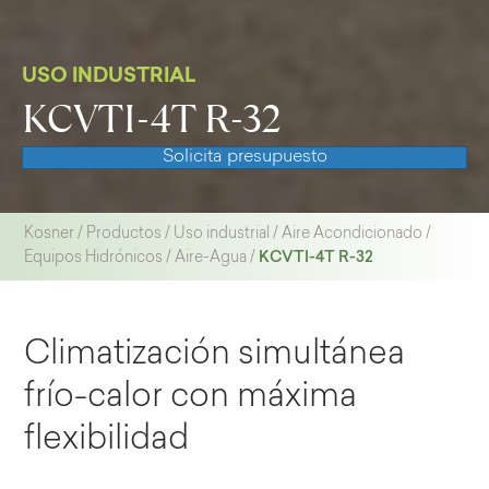
USO INDUSTRIAL
KCVTI-4T R-32
Solicita presupuesto
Kosner
/
Productos
/
Uso industrial
/
Aire Acondicionado
/
KCVTI-4T R-32
Equipos Hidrónicos
/
Aire-Agua
/
Climatización simultánea
frío-calor con máxima
flexibilidad