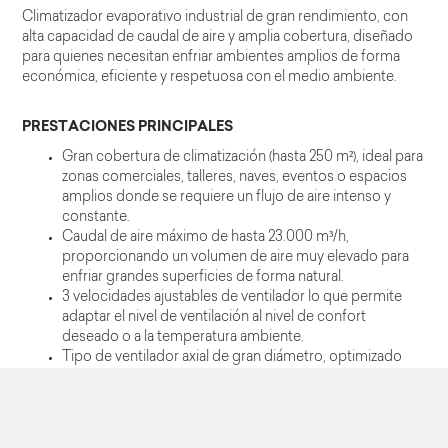
Climatizador evaporativo industrial de gran rendimiento, con
alta capacidad de caudal de aire y amplia cobertura, diseñado
para quienes necesitan enfriar ambientes amplios de forma
económica, eficiente y respetuosa con el medio ambiente.
PRESTACIONES PRINCIPALES
Gran cobertura de climatización (hasta 250 m²), ideal para
zonas comerciales, talleres, naves, eventos o espacios
amplios donde se requiere un flujo de aire intenso y
constante.
Caudal de aire máximo de hasta 23.000 m³/h,
proporcionando un volumen de aire muy elevado para
enfriar grandes superficies de forma natural.
3 velocidades ajustables de ventilador lo que permite
adaptar el nivel de ventilación al nivel de confort
deseado o a la temperatura ambiente.
Tipo de ventilador axial de gran diámetro, optimizado
para generar un flujo de aire potente y eficiente en
aplicaciones industriales o comerciales.
Alta potencia del motor para mantener un caudal estable
incluso bajo condiciones exigentes.