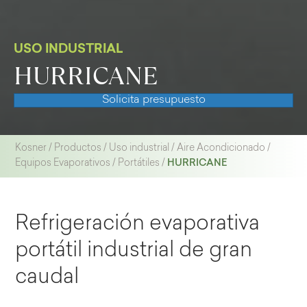
USO INDUSTRIAL
HURRICANE
Solicita presupuesto
Kosner
/
Productos
/
Uso industrial
/
Aire Acondicionado
/
HURRICANE
Equipos Evaporativos
/
Portátiles
/
Refrigeración evaporativa
portátil industrial de gran
caudal