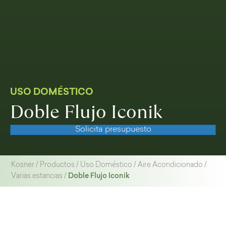
USO DOMÉSTICO
Doble Flujo Iconik
Solicita presupuesto
Kosner
/
Productos
/
Uso Doméstico
/
Aire Acondicionado
/
Doble Flujo Iconik
Varias estancias
/