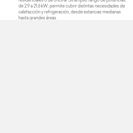
residenciales o de oficina. Su amplio rango de potencias,
de 2,9 a 21,6 kW, permite cubrir distintas necesidades de
calefacción y refrigeración, desde estancias medianas
hasta grandes áreas.
Estas unidades están equipadas con ventiladores EC-
230V brushless modulantes, capaces de trabajar con
presiones de hasta 150 Pa, garantizando un caudal de aire
constante y un funcionamiento silencioso. Asimismo,
ofrecen la opción de ventilador AC de tres velocidades,
permitiendo adaptar el rendimiento a las características
específicas de cada instalación.
La estructura puede incluir panel sándwich con fibra de
vidrio de 20 mm, que proporciona aislamiento térmico y
acústico adicional, mejorando la eficiencia energética y
el confort en la estancia. Las conexiones hidráulicas se
encuentran a la izquierda de serie, aunque también es
posible configurarlas en el lado contrario según los
requerimientos del proyecto.
El Conducto UTYE 2T combina alta potencia, flexibilidad
de instalación y eficiencia energética, convirtiéndose en
una solución fiable y adaptable para sistemas de
climatización por conductos.