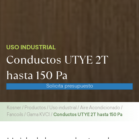
USO INDUSTRIAL
Conductos UTYE 2T
hasta 150 Pa
Solicita presupuesto
Kosner
/
Productos
/
Uso industrial
/
Aire Acondicionado
/
Conductos UTYE 2T hasta 150 Pa
Fancoils
/
Gama KVCI
/