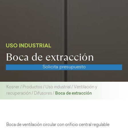
USO INDUSTRIAL
Boca de extracción
Solicita presupuesto
Kosner
/
Productos
/
Uso industrial
/
Ventilación y
Boca de extracción
recuperación
/
Difusores
/
Boca de ventilación circular con orificio central regulable