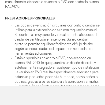
manualmente, disponible en acero o PVC con acabado blanco
RAL 9010.
PRESTACIONES PRINCIPALES
Las bocas de ventilación circulares con orificio central se
utilizan para la extracción de aire con regulación manual.
Su control es muy sencillo y son altamente eficaces del
caudal de ventilación en interiores. Su aro central
giratorio permite equilibrar fácilmente el flujo de aire
según las necesidades del espacio, sin necesidad de
herramientas adicionales.
Están disponibles en acero o PVC, con acabado en
blanco RAL 9010, lo que garantiza un diseño discreto y
estéticamente integrado en cualquier tipo de instalación.
La versión en PVC resulta especialmente adecuada para
estancias pequeñas y con alta humedad, como baños o
cocinas, gracias a su resistencia a la corrosión y al moho.
Su instalación es rápida y sencilla tanto en paredes como
en techos, adaptándose a múltiples configuraciones de
sistema. Estas bocas permiten un rango de caudal de 15
a 400 m³/h, ofreciendo flexibilidad para distintos tipos