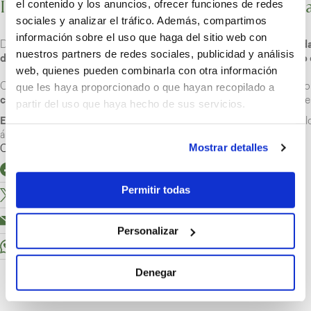
II Desafío Kosner con clientes y futbolist
el contenido y los anuncios, ofrecer funciones de redes
sociales y analizar el tráfico. Además, compartimos
información sobre el uso que haga del sitio web con
Durante la mañana también ha habido tiempo para celebrar la
segunda
nuestros partners de redes sociales, publicidad y análisis
de scalextric entre 6 de nuestros clientes y 6 jugadores del equipo
web, quienes pueden combinarla con otra información
que les haya proporcionado o que hayan recopilado a
Con el conocido periodista de DAZN
Miguel Ángel Román
como come
clientes,
los participantes debían pedalear en unas “biocicletas” muy 
partir del uso que haya hecho de sus servicios.
El ganador final ha sido el osasunista Jon Moncayola
, pero todos 
árbol dentro de un bol de cristal.
Mostrar detalles
Comparte el artículo
Facebook
Permitir todas
X
Email
Personalizar
WhatsApp
Denegar