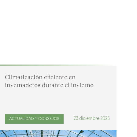
Climatización eficiente en
Re
invernaderos durante el invierno
pe
so
23 diciembre 2025
ACTUALIDAD Y CONSEJOS