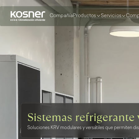
Compañía
Productos
Servicios
Comp
Sistemas refrigerante 
Soluciones KRV modulares y versátiles que permiten dis