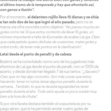
reconozca tu trabajo. Me siento bien, con ganas y tenemos
el último tramo de la temporada y hay que afrontarlo así,
con ganas e ilusión”.
Por el momento,
el delantero rojillo lleva 15 dianas y se sitúa
a tan solo dos de las que logró el año pasado,
pero no se
marca una cifra concreta como objetivo: “
No pienso mucho en
goles como tal. Sí que estoy contento de llevar 15 goles, un
número importante a falta de 8 jornadas de acabar LaLiga. Claro
que cada partido quiero disfrutar de ocasiones, meter goles y,
sobre todo, de tener más puntos en la clasificación”.
Letal desde el punto de penalti y de cabeza
Budimir se ha consolidado como uno de los jugadores más
efectivos de LaLiga desde el punto de penalti, con un 100% de
acierto, y desde donde han llegado 7 de sus tantos: “
¿Secreto?
Creo que no hay algo concreto. Son más cosas que estoy
haciendo: tener mi rutina, lanzar algunos penaltis durante la
semana… También, lo que te da esta regularidad es tener
penaltis durante el año. Todo esto ayuda un poco a estar muy
bien a la hora de chutar”.
Si por otra faceta destaca también el osasunista es por su
juego aéreo, que le ha permitido anotar cuatro goles de