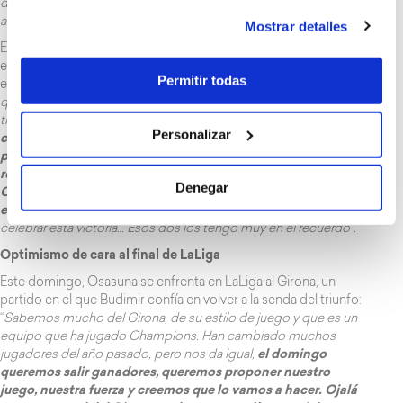
de un club muy grande, muy importante, que tiene más de 100
años y estoy muy orgulloso”.
Mostrar detalles
En ese sentido, y aunque le cuesta quedarse con uno por todo
el trabajo que hay detrás, destaca con cariño dos tantos por
Permitir todas
encima de los demás: “
Es muy difícil elegir uno, porque yo diría
que más del 60 o el 70% cada uno tenía algo detrás y por eso
tienen una importancia.
Recuerdo por ejemplo los dos goles
Personalizar
contra el Girona, cuando ganamos en la última jornada,
porque fue un día especial: todo El Sadar con camisetas
rojas, dos goles que valían la victoria y que nos metieron en
Denegar
Conference después de muchos años que el club no jugaba
en Europa,
quedarnos con nuestras familias en el campo a
celebrar esta victoria… Esos dos los tengo muy en el recuerdo”.
Optimismo de cara al final de LaLiga
Este domingo, Osasuna se enfrenta en LaLiga al Girona, un
partido en el que Budimir confía en volver a la senda del triunfo:
“
Sabemos mucho del Girona, de su estilo de juego y que es un
equipo que ha jugado Champions. Han cambiado muchos
jugadores del año pasado, pero nos da igual,
el domingo
queremos salir ganadores, queremos proponer nuestro
juego, nuestra fuerza y creemos que lo vamos a hacer. Ojalá