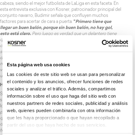
cabeza, siendo el mejor futbolista de LaLiga en esta faceta. En
esta entrevista exclusiva con Kosner, patrocinador principal del
conjunto navarro, Budimir señala que confluyen muchos
factores para acertar de cara a puerta:
“
Primero tiene que
llegar un buen balón, porque sin buen balón, no hay gol,
esto está claro.
Pero luego es verdad que un delantero tiene
que moverse bien en el área, sobre todo cuando te fijan,
cuando te marcan, cuando hay poco espacio, y a veces no es
suficiente desmarcarse una vez, y tienes que hacer más
desmarques. Entonces, de tu parte, tienes también que hacer
Esta página web usa cookies
muchas cosas, y claro, una vez que lo tienes, rematar bien, a
veces ajustar, a veces darle fuerte… Cada uno tiene que poner
Las cookies de este sitio web se usan para personalizar
un poco de todo”.
el contenido y los anuncios, ofrecer funciones de redes
Historia viva de Osasuna
sociales y analizar el tráfico. Además, compartimos
Su rendimiento desde que llegó a Osasuna le ha permitido
información sobre el uso que haga del sitio web con
situarse como máximo goleador histórico del club, un hito
nuestros partners de redes sociales, publicidad y análisis
logrado en el duelo frente al Valencia: “
Cada uno tiene que
web, quienes pueden combinarla con otra información
poner lo suyo, y al final, el delantero, lo que se espera de él es
que les haya proporcionado o que hayan recopilado a
que tiene que acabar más acciones durante la temporada y
partir del uso que haya hecho de sus servicios.
durante los partidos, y es lo que me toca a mí en este caso. He
tenido suerte de estar y de convertirme en el máximo goleador