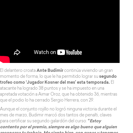
El delantero croata
Ante Budimir
continúa viviendo un gran
momento de forma, lo que le ha permitido lograr su
segundo
trofeo como ‘Jugador Kosner del mes’ esta temporada.
El
atacante ha logrado 38 puntos y se ha impuesto en una
apretada votación a Aimar Oroz, que ha obtenido 36, mientras
que el podio lo ha cerrado Sergio Herrera, con 29.
Aunque el conjunto rojillo no logró ninguna victoria durante el
mes de marzo, Budimir marcó dos tantos de penalti, claves
para certificar su segundo galardón del curso:
“
Estoy
contento por el premio, siempre es algo bueno que alguien