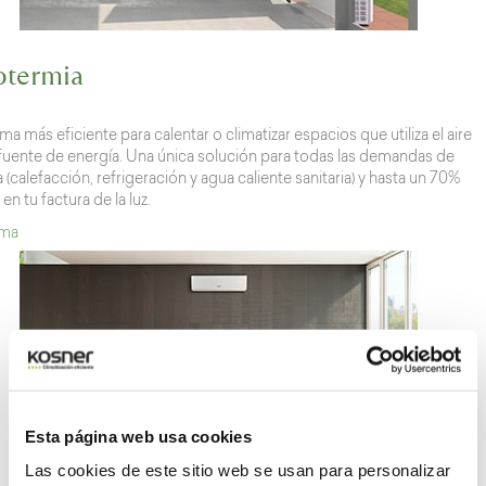
otermia
ema más eficiente para calentar o climatizar espacios que utiliza el aire
uente de energía. Una única solución para todas las demandas de
 (calefacción, refrigeración y agua caliente sanitaria) y hasta un 70%
n tu factura de la luz.
ama
Esta página web usa cookies
Las cookies de este sitio web se usan para personalizar