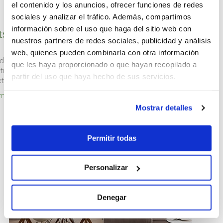
el contenido y los anuncios, ofrecer funciones de redes
sociales y analizar el tráfico. Además, compartimos
información sobre el uso que haga del sitio web con
ts: una estancia
nuestros partners de redes sociales, publicidad y análisis
web, quienes pueden combinarla con otra información
dos con la más alta tecnología para ofrecerte hasta un 50% de ahorro
que les haya proporcionado o que hayan recopilado a
ctricidad sin que el confort se vea perjudicado. Amplia gama de
partir del uso que haya hecho de sus servicios.
to para cada tipo de necesidad y un diseño moderno y atractivo.
ama
Mostrar detalles
Permitir todas
Personalizar
Denegar