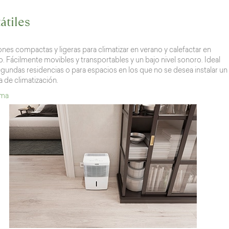
átiles
nes compactas y ligeras para climatizar en verano y calefactar en
o. Fácilmente movibles y transportables y un bajo nivel sonoro. Ideal
egundas residencias o para espacios en los que no se desea instalar un
 de climatización.
ama