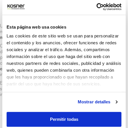
bares durante 24h).
Probada la instalación se procede al vertido de mortero,
para posteriormente equilibrar la instalación
hidráulicamente.
Esta página web usa cookies
Una vez instalado y realizados los ajustes en la puesta en
marcha y las pruebas de estanquidad, es uno de los sistemas
Las cookies de este sitio web se usan para personalizar
más seguros
del mercado.
el contenido y los anuncios, ofrecer funciones de redes
Con el fin de evitar la posible obstrucción de los tubos de
sociales y analizar el tráfico. Además, compartimos
distribución a causa de producción de lodos que se generan
información sobre el uso que haga del sitio web con
por la oxidación de los componentes metálicos de los
nuestros partners de redes sociales, publicidad y análisis
circuitos, la norma indica que el tubo deberá poseer
barrera
contra la difusión de oxígeno
y este valor deberá ser igual o
web, quienes pueden combinarla con otra información
inferior a 0,32mg/m2 día (Tª ensayo de agua 40ºC).
que les haya proporcionado o que hayan recopilado a
partir del uso que haya hecho de sus servicios.
El
mantenimiento
de la instalación suele ser
anual
, suficiente
siempre que se hayan aplicado las precauciones necesarias en
instalación, llenado y puesta en marcha.
Mostrar detalles
Permitir todas
Descubre la gama de aerotermia de