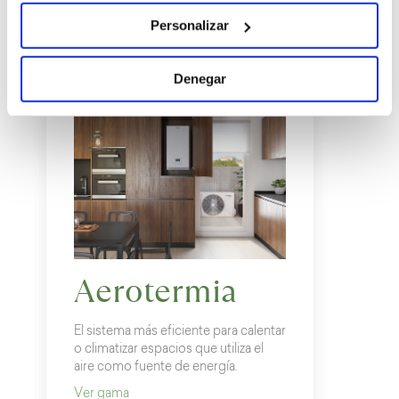
KOSNER
Personalizar
Denegar
Aerotermia
El sistema más eficiente para calentar
o climatizar espacios que utiliza el
aire como fuente de energía.
Ver gama