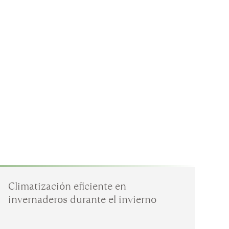
Climatización eficiente en
Re
invernaderos durante el invierno
pe
so