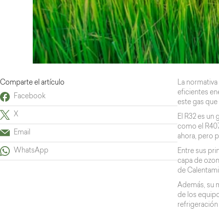
Comparte el artículo
La normativa 
eficientes e
Facebook
este gas que 
X
El R32 es un
como el R407
Email
ahora, pero 
WhatsApp
Entre sus pri
capa de ozon
de Calentamie
Además, su m
de los equip
refrigeración