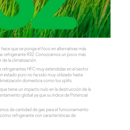
 hace que se ponga el foco en alternativas más
as refrigerante R32. Conozcamos un poco más
de la climatización.
e refrigerantes HFC muy extendidas en el sector
 estado puro no ha sido muy utilizado hasta
imatización domestica como los splits.
 que tiene un impacto nulo en la destrucción de la
ntamiento global ya que su índice de Potencial
enos de cantidad de gas para el funcionamiento
como refrigerante con características de