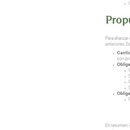
Propu
Para afianzar
anteriores. E
Cantid
con pr
Obliga
Obliga
En resumen, e