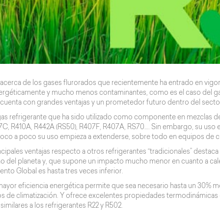
acerca de los gases flurorados que recientemente ha entrado en vigor
nergéticamente y mucho menos contaminantes, como es el caso del g
cuenta con grandes ventajas y un prometedor futuro dentro del sector 
 gas refrigerante que ha sido utilizado como componente en mezclas d
C, R410A, R442A (RS50), R407F, R407A, RS70…. Sin embargo, su uso en
poco a poco su uso empieza a extenderse, sobre todo en equipos de cl
ncipales ventajas respecto a otros refrigerantes “tradicionales” destaca
o del planeta y, que supone un impacto mucho menor en cuanto a cale
nto Global es hasta tres veces inferior.
ayor eficiencia energética permite que sea necesario hasta un 30% m
os de climatización. Y ofrece excelentes propiedades termodinámicas 
 similares a los refrigerantes R22 y R502.