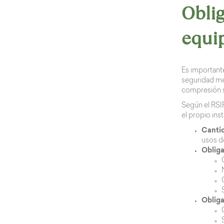
Oblig
equi
Es importante
seguridad med
compresión s
Según el RSIF
el propio ins
Cantid
usos d
Obliga
Obliga