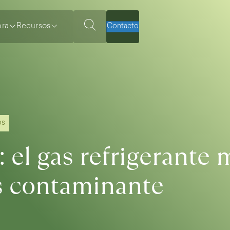
ra
Recursos
Contacto
os
: el gas refrigerante 
 contaminante