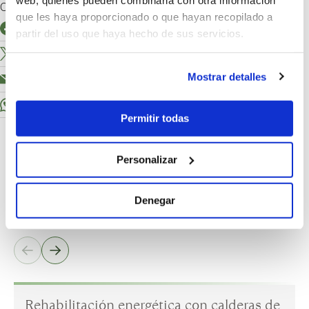
Comparte el artículo
que les haya proporcionado o que hayan recopilado a
Facebook
partir del uso que haya hecho de sus servicios.
X
Mostrar detalles
Email
WhatsApp
Permitir todas
Personalizar
Denegar
Artículos relacionados
Rehabilitación energética con calderas de