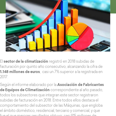
El
sector de la climatización
registró en 2018 subidas de
facturación por quinto año consecutivo, alcanzando la cifra de
1.148 millones de euros
, casi un 7% superior a la registrada en
2017.
Según el informe elaborado por la
Asociación de Fabricantes
de Equipos de Climatización
correspondiente al año pasado,
todos los subsectores que integran este sector registraron
subidas de facturación en 2018. Entre todos ellos destaca el
comportamiento del subsector de las Máquinas, que engloba
el ámbito doméstico, residencial, terciario y comercial, y que