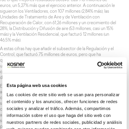
fue el que mejores resultados obtuvo: casi 915 millones de
euros, un 5,27% más que el ejercicio anterior. A continuación le
siguieron los Ventiladores, con 107 millones (2,84% más); las
Unidades de Tratamiento de Aire y de Ventilación con
Recuperación de Calor, con 61,26 millones y un crecimiento del
28%, la Distribución y Difusión de aire (53 millones, casi un 15%
más) y la Ventilación Residencial, que facturó 12 millones (un
46,5% más).
A estas cifras hay que añadir el subsector de la Regulación y el
Control, que facturó 75 millones de euros, pero que ha
quedado fuera de la comparativa anual por la ausencia de
uniformidad de participantes en los dos periodos
contemplados. Si se suman estos resultados, las ventas totales
del sector en 2018 ascendieron a 1.224,11 millones de euros.
Esta página web usa cookies
En resumen, el subsector de las Máquinas de aire
acondicionado y sistemas de climatización doméstico,
Las cookies de este sitio web se usan para personalizar
comercial e industrial acaparó casi el 75% de las ventas totales,
el contenido y los anuncios, ofrecer funciones de redes
seguido, a mucha distancia, del subsector de los Ventiladores,
sociales y analizar el tráfico. Además, compartimos
con el 8,77%, que registra una importante alza por segundo
información sobre el uso que haga del sitio web con
año consecutivo. Estas cifras confirman la recuperación del
sector de la climatización y lo sitúan a niveles de 2010, en los
nuestros partners de redes sociales, publicidad y análisis
primeros años de la crisis económica.
web, quienes pueden combinarla con otra información