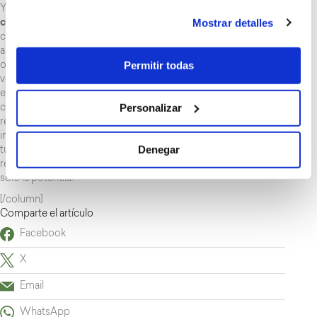
Y ahora que ya tenemos clara la diferencia entre un
Mostrar detalles
climatizador
y el
aire acondicionado
en el hogar, una
curiosidad: ¿Sabes qué diferencia hay entre el climatizador y el
aire acondicionado… de un coche? A diferencia de lo que
Permitir todas
ocurre en el ámbito doméstico, el aire acondicionado de los
vehículos solo te permite regular la potencia del aire frío que
expulsa el sistema, pero no la temperatura. En cambio el
Personalizar
climatizador de coche, que también funciona con gas
refrigerante, mezcla aire frío y caliente y emite el resultado al
interior del coche hasta alcanzar la temperatura ambiente que
Denegar
tú quieres. Ésta es la diferencia: con un
climatizador
puedes
regular la temperatura interior y con el
aire acondicionado
,
solo la potencia.
[/column]
Comparte el artículo
Facebook
X
Email
WhatsApp