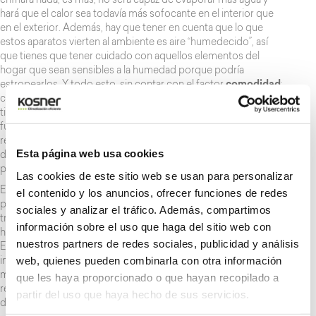
enfriará nada; es más, no será capaz de evaporar más agua y
hará que el calor sea todavía más sofocante en el interior que
en el exterior. Además, hay que tener en cuenta que lo que
estos aparatos vierten al ambiente es aire “humedecido”, así
que tienes que tener cuidado con aquellos elementos del
hogar que sean sensibles a la humedad porque podría
estropearlos. Y todo esto, sin contar con el factor
comodidad
:
cada vez que el agua del depósito se evapora en este proceso
tienes que rellenarlo para que mantenga un mínimo de
funcionalidad. Y por último, como ocurre con cualquier
recipiente en el que se almacena agua, también es conveniente
Esta página web usa cookies
desinfectar el depósito periódicamente para evitar la
proliferación de bacterias.
Las cookies de este sitio web se usan para personalizar
En cambio, los equipos de
aire acondicionado
de Kosner son
el contenido y los anuncios, ofrecer funciones de redes
plenamente funcionales en cualquier ambiente. Da igual que
sociales y analizar el tráfico. Además, compartimos
trabajes o vivas en un clima húmedo o seco: el aparato siempre
información sobre el uso que haga del sitio web con
hará su trabajo y enfriará el ambiente a la temperatura que elijas.
nuestros partners de redes sociales, publicidad y análisis
Es cierto que estos
sistemas de climatización
requieren cierta
web, quienes pueden combinarla con otra información
instalación, pero el grado de confort que proporcionan es
máximo y el mantenimiento, mínimo: únicamente tienes que
que les haya proporcionado o que hayan recopilado a
revisar los filtros una vez al mes para que, además de disfrutar
partir del uso que haya hecho de sus servicios.
de aire frío y caliente, lo recibas filtrado y limpio.