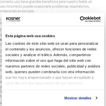
correcto uso tiene grandes beneficios para nuestro bebé, un
uso incorrecto puede ocasionarle problemas respiratorios,
irritaciones en los ojos…
¿Qué se debe tener en cuenta?: 6 consejos básicos para un
buen uso del aire acondicionado cuando hay un bebé en casa.
1. Instalar un sistema de climatización en toda la vivienda y no
únicamente en algunas estancias. Esto nos permite realizar una
Esta página web usa cookies
configuración uniforme
de toda la vivienda evitando que haya
Las cookies de este sitio web se usan para personalizar
cambios de temperatura entre las estancias.
el contenido y los anuncios, ofrecer funciones de redes
2. En invierno, configurar los equipos para que se mantenga la
sociales y analizar el tráfico. Además, compartimos
temperatura entre 20ºC – 22ºC durante el día y entre 18ºC –
información sobre el uso que haga del sitio web con
20ºC por la noche. Mientras que en verano, se debe mantener
nuestros partners de redes sociales, publicidad y análisis
entre 24ºC – 26ºC durante el día y entre 26ºC – 28ºC por la
noche.
web, quienes pueden combinarla con otra información
que les haya proporcionado o que hayan recopilado a
3. Controlar que la
humedad de las estancias
está entre el
40% y 50%. Si es menor, humidifica la habitación para evitar
partir del uso que haya hecho de sus servicios.
problemas de escozor en los ojos o problemas respiratorios.
Si pasa del 50%, deshumifica para evitar la generación de
hongos causantes de alergias.
Mostrar detalles
4. No dejes que el aire del aparato de aire acondicionado dé