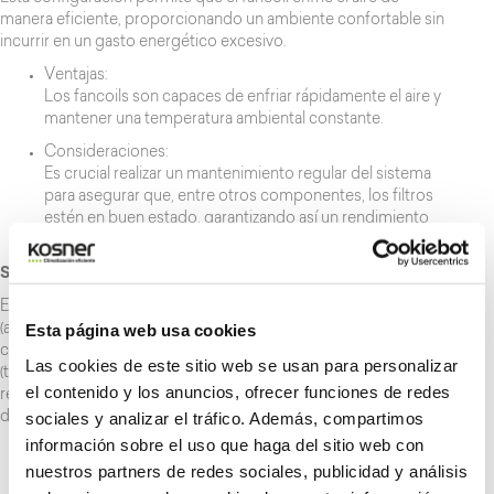
manera eficiente, proporcionando un ambiente confortable sin
incurrir en un gasto energético excesivo.
Ventajas:
Los fancoils son capaces de enfriar rápidamente el aire y
mantener una temperatura ambiental constante.
Consideraciones:
Es crucial realizar un mantenimiento regular del sistema
para asegurar que, entre otros componentes, los filtros
estén en buen estado, garantizando así un rendimiento
óptimo.
Suelo radiante refrescante
En una instalación formada por bombas de calor aerotérmicas
Esta página web usa cookies
(aire-agua) y suelo radiante refrescante, las tuberías por donde
circula el agua fría, discurren bajo el pavimento del inmueble
Las cookies de este sitio web se usan para personalizar
(transformando al pavimento en un emisor uniforme de frío). La
el contenido y los anuncios, ofrecer funciones de redes
regulación óptima de la temperatura de agua de este sistema
sociales y analizar el tráfico. Además, compartimos
debe ser de
18 °C
.
información sobre el uso que haga del sitio web con
Ventajas:
nuestros partners de redes sociales, publicidad y análisis
Gran eficiencia energética. Proporciona una