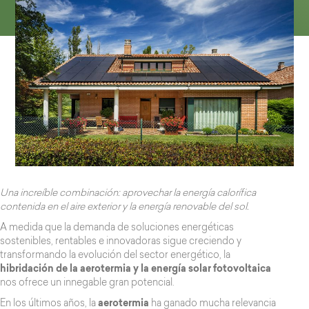
Una increíble combinación: aprovechar la energía calorífica
contenida en el aire exterior y la energía renovable del sol.
A medida que la demanda de soluciones energéticas
sostenibles, rentables e innovadoras sigue creciendo y
transformando la evolución del sector energético, la
hibridación de la aerotermia y la energía solar fotovoltaica
nos ofrece un innegable gran potencial.
En los últimos años, la
aerotermia
ha ganado mucha relevancia