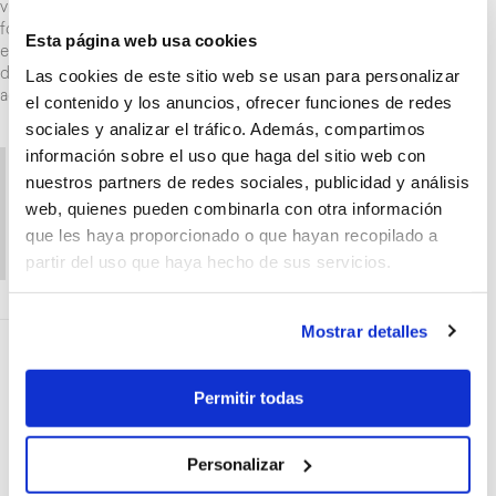
vida útil de los sistemas de aerotermia y de los paneles solares
fotovoltaicos, aumentan aún más su atractivo como solución
Esta página web usa cookies
energética sostenible y rentable, convirtiendo la sinergia de los
Las cookies de este sitio web se usan para personalizar
dos sistemas en la solución energética más
eficiente
actualmente.
el contenido y los anuncios, ofrecer funciones de redes
sociales y analizar el tráfico. Además, compartimos
información sobre el uso que haga del sitio web con
La aerotermia es una energía renovable y
nuestros partners de redes sociales, publicidad y análisis
limpia, que asegura un gran ahorro
web, quienes pueden combinarla con otra información
energético en comparación con otros
que les haya proporcionado o que hayan recopilado a
sistemas más tradicionales.
partir del uso que haya hecho de sus servicios.
Mostrar detalles
Descubre la gama de aerotermia de
KOSNER
Permitir todas
Personalizar