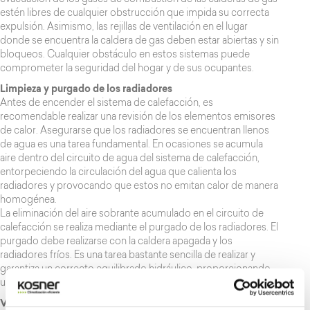
evacuación de los gases de combustión de las calderas de gas
estén libres de cualquier obstrucción que impida su correcta
expulsión. Asimismo, las rejillas de ventilación en el lugar
donde se encuentra la caldera de gas deben estar abiertas y sin
bloqueos. Cualquier obstáculo en estos sistemas puede
comprometer la seguridad del hogar y de sus ocupantes.
Limpieza y purgado de los radiadores
Antes de encender el sistema de calefacción, es
recomendable realizar una revisión de los elementos emisores
de calor. Asegurarse que los radiadores se encuentran llenos
de agua es una tarea fundamental. En ocasiones se acumula
aire dentro del circuito de agua del sistema de calefacción,
entorpeciendo la circulación del agua que calienta los
radiadores y provocando que estos no emitan calor de manera
homogénea.
La eliminación del aire sobrante acumulado en el circuito de
calefacción se realiza mediante el purgado de los radiadores. El
purgado debe realizarse con la caldera apagada y los
radiadores fríos. Es una tarea bastante sencilla de realizar y
garantiza un correcto equilibrado hidráulico, proporcionando
un calor uniforme y eficiente.
Verificación de presión del agua del circuito de calefacción