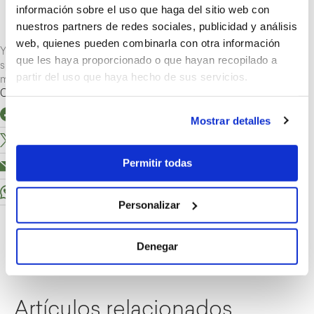
individualizados por zonas (no todas las áreas de trabajo
información sobre el uso que haga del sitio web con
presentan las mismas condiciones térmicas).
nuestros partners de redes sociales, publicidad y análisis
Dispositivos de control programado de la temperatura.
web, quienes pueden combinarla con otra información
Y a partir de ahí, se ponen sobre la mesa
las soluciones
: desde
que les haya proporcionado o que hayan recopilado a
splits como los domésticos hasta equipos individuales,
partir del uso que haya hecho de sus servicios.
multicombis, unidades centrífugas…
Comparte el artículo
Facebook
Mostrar detalles
X
Permitir todas
Email
WhatsApp
Personalizar
Denegar
Artículos relacionados