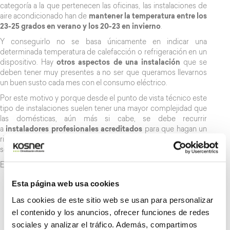
categoría a la que pertenecen las oficinas, las instalaciones de
aire acondicionado han de
mantener la temperatura entre los
23-25 grados en verano y los 20-23 en invierno
.
Y conseguirlo no se basa únicamente en indicar una
determinada temperatura de calefacción o refrigeración en un
dispositivo. Hay
otros aspectos de una instalación
que se
deben tener muy presentes a no ser que queramos llevarnos
un buen susto cada mes con el consumo eléctrico.
Por este motivo y porque desde el punto de vista técnico este
tipo de instalaciones suelen tener una mayor complejidad que
las domésticas, aún más si cabe, se debe recurrir
a
instaladores profesionales acreditados
para que hagan un
riguroso estudio previo y en base al mismo ofrezcan la mejor
solución.
En ese
diagnóstico previo
, se analizan apartados como:
Aislamiento y elementos de climatización pasiva (toldos
Esta página web usa cookies
y ventanas)
Las cookies de este sitio web se usan para personalizar
Opción de sistema integral valido tanto para verano
el contenido y los anuncios, ofrecer funciones de redes
como invierno.
Incorporación de reguladores de temperatura
sociales y analizar el tráfico. Además, compartimos