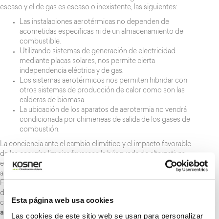
escaso y el de gas es escaso o inexistente, las siguientes:
Las instalaciones aerotérmicas no dependen de
acometidas específicas ni de un almacenamiento de
combustible.
Utilizando sistemas de generación de electricidad
mediante placas solares, nos permite cierta
independencia eléctrica y de gas.
Los sistemas aerotérmicos nos permiten hibridar con
otros sistemas de producción de calor como son las
calderas de biomasa.
La ubicación de los aparatos de aerotermia no vendrá
condicionada por chimeneas de salida de los gases de
combustión.
La conciencia ante el cambio climático y el impacto favorable
de las energías limpias favorece la búsqueda de alternativas
energéticas más sostenibles con el equilibrio del medio
ambiente y mucho más competitivas.
En este sentido, el Gobierno aprobó una serie de ayudas
dirigidas al autoconsumo y almacenamiento con renovables,
Esta página web usa cookies
claves para el desarrollo de instalaciones de fotovoltaica,
aerotermia
o biomasa, que pueden ascender, según la
Las cookies de este sitio web se usan para personalizar