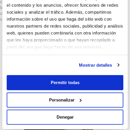
comunidad autónoma, en ayudas de hasta un 45% del coste de
el contenido y los anuncios, ofrecer funciones de redes
la instalación y con bonificaciones a nivel fiscal, facilitando así
sociales y analizar el tráfico. Además, compartimos
una oportunidad inmejorable para su instalación, propiciando
información sobre el uso que haga del sitio web con
un importante ahorro económico.
nuestros partners de redes sociales, publicidad y análisis
web, quienes pueden combinarla con otra información
que les haya proporcionado o que hayan recopilado a
partir del uso que haya hecho de sus servicios.
Descubre la gama de aerotermia de
KOSNER
Mostrar detalles
Permitir todas
Personalizar
Denegar